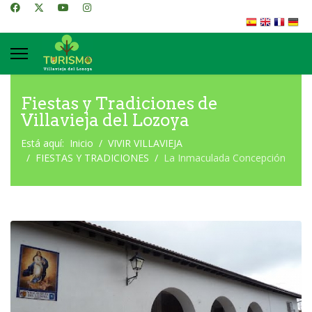
Fiestas y Tradiciones de
Villavieja del Lozoya
Está aquí:
Inicio
VIVIR VILLAVIEJA
FIESTAS Y TRADICIONES
La Inmaculada Concepción